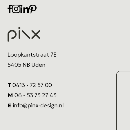
Loopkantstraat 7E
5405 NB Uden
T
0413 - 72 57 00
M
06 - 53 73 27 43
E
info@pinx-design.nl