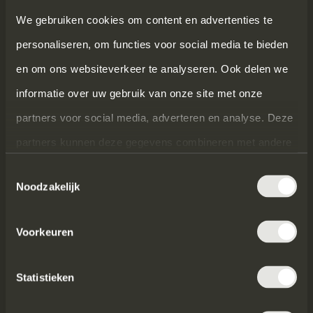
We gebruiken cookies om content en advertenties te
personaliseren, om functies voor social media te bieden
en om ons websiteverkeer te analyseren. Ook delen we
informatie over uw gebruik van onze site met onze
partners voor social media, adverteren en analyse. Deze
partners kunnen deze gegevens combineren met andere
Werken.
informatie die u aan ze heeft verstrekt of die ze hebben
Toestemmingsselectie
Cornelissen aannemingsbedrijf | Zeeland
Noodzakelijk
verzameld op basis van uw gebruik van hun services.
Voorkeuren
Statistieken