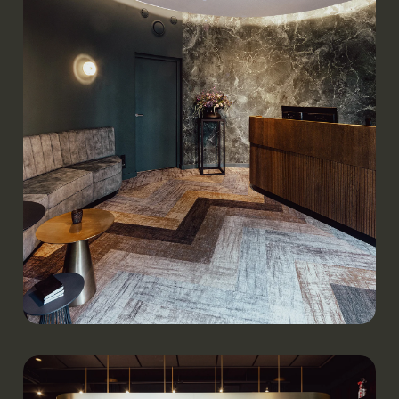
Goesten & Opdam | Zaltbommel
Werken.
Hoofdkantoor ’t Zusje | Uden