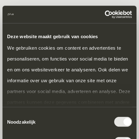
7.1
De declaraties van de interieurarchitect
dienen binnen 14 dagen na de
declaratiedatum te worden voldaan door
Deze website maakt gebruik van cookies
overboeking op de bank- of girorekening
We gebruiken cookies om content en advertenties te
van de interieurarchitect. Na het
personaliseren, om functies voor social media te bieden
verstrijken van deze betalingstermijn is de
en om ons websiteverkeer te analyseren. Ook delen we
opdrachtgever van rechtswege in verzuim,
informatie over uw gebruik van onze site met onze
zonder dat een nadere ingebrekestelling is
partners voor social media, adverteren en analyse. Deze
vereist. In dat geval worden alle
partners kunnen deze gegevens combineren met andere
vorderingen en overige termijnen van de
informatie die u aan ze heeft verstrekt of die ze hebben
Toestemmingsselectie
Noodzakelijk
interieurarchitect terstond opeisbaar.
verzameld op basis van uw gebruik van hun services.