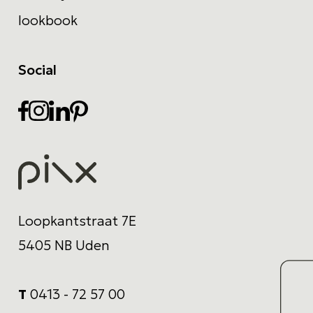
lookbook
Social
Loopkantstraat 7E
5405 NB Uden
T
0413 - 72 57 00