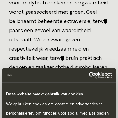
voor analytisch denken en zorgzaamheid
wordt geassocieerd met groen. Geel
belichaamt beheerste extraversie, terwijl
paars een gevoel van waardigheid
uitstraalt. Wit en zwart geven
respectievelijk vreedzaamheid en
creativiteit weer, terwijl bruin praktisch
denken en taakgerichtheid symboliseren.
Binnen kantoorwanden weven deze
kleuren een non-verbale taal die
Deze website maakt gebruik van cookies
bijdraagt aan een inspirerende en
productieve werkplek.
We gebruiken cookies om content en advertenties te
personaliseren, om functies voor social media te bieden