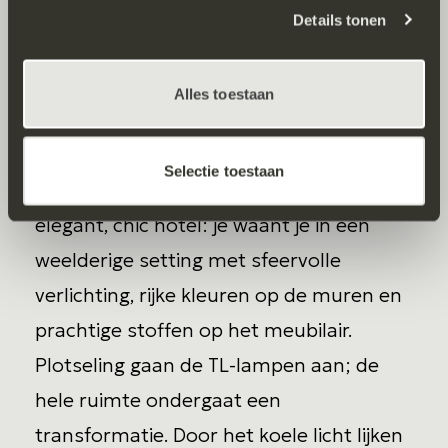
Details tonen
dus van cruciaal belang om zorgvuldig te
overwegen welke kleuren waar en
wanneer worden toegepast.
Alles toestaan
Daarbij heeft licht ook een groot effect.
Selectie toestaan
Stel je voor; de ambiance van een
elegant, chic hotel: je waant je in een
weelderige setting met sfeervolle
verlichting, rijke kleuren op de muren en
prachtige stoffen op het meubilair.
Plotseling gaan de TL-lampen aan; de
hele ruimte ondergaat een
transformatie. Door het koele licht lijken